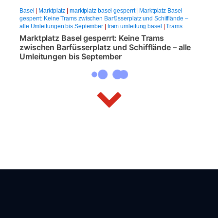
Basel
|
Marktplatz
|
marktplatz basel gesperrt
|
Marktplatz Basel
gesperrt: Keine Trams zwischen Barfüsserplatz und Schifflände –
alle Umleitungen bis September
|
tram umleitung basel
|
Trams
Marktplatz Basel gesperrt: Keine Trams
zwischen Barfüsserplatz und Schifflände – alle
Umleitungen bis September