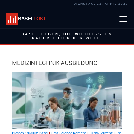
DIENSTAG, 21. APRIL 2026
BASEL
POST
BASEL LEBEN, DIE WICHTIGSTEN
NACHRICHTEN DER WELT.
MEDIZINTECHNIK AUSBILDUNG
Biotech Studium Basel
|
Data Science Karriere
|
FHNW Muttenz
|
Life