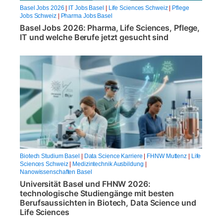
Basel Jobs 2026
|
IT Jobs Basel
|
Life Sciences Schweiz
|
Pflege
Jobs Schweiz
|
Pharma Jobs Basel
Basel Jobs 2026: Pharma, Life Sciences, Pflege,
IT und welche Berufe jetzt gesucht sind
Biotech Studium Basel
|
Data Science Karriere
|
FHNW Muttenz
|
Life
Sciences Schweiz
|
Medizintechnik Ausbildung
|
Nanowissenschaften Basel
Universität Basel und FHNW 2026:
technologische Studiengänge mit besten
Berufsaussichten in Biotech, Data Science und
Life Sciences