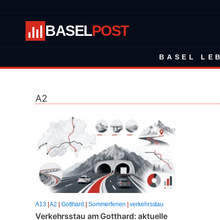
BASEL
POST
BASEL LE
A2
A13
|
A2
|
Gotthard
|
Sommerferien
|
verkehrsstau
Verkehrsstau am Gotthard: aktuelle