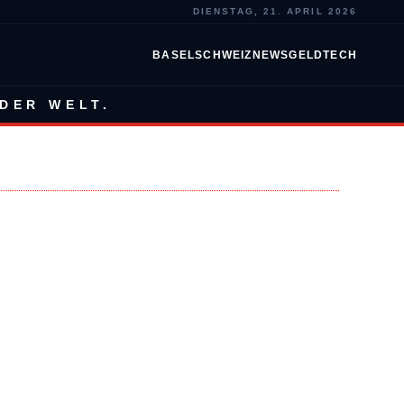
DIENSTAG, 21. APRIL 2026
BASEL
SCHWEIZ
NEWS
GELD
TECH
DER WELT.