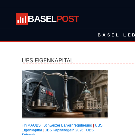
BASEL
POST
BASEL LE
UBS EIGENKAPITAL
FINMA UBS
|
Schweizer Bankenregulierung
|
UBS
Eigenkapital
|
UBS Kapitalregeln 2026
|
UBS
Schweiz