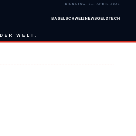
DIENSTAG, 21. APRIL 2026
BASEL
SCHWEIZ
NEWS
GELD
TECH
DER WELT.