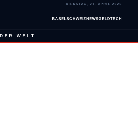
DIENSTAG, 21. APRIL 2026
BASEL
SCHWEIZ
NEWS
GELD
TECH
DER WELT.