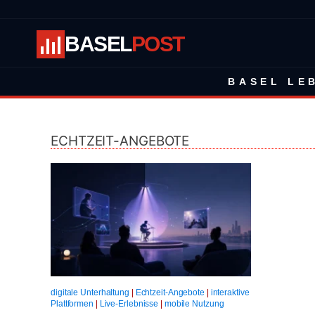
BASEL
POST
BASEL LE
ECHTZEIT-ANGEBOTE
digitale Unterhaltung
|
Echtzeit-Angebote
|
interaktive
Plattformen
|
Live-Erlebnisse
|
mobile Nutzung