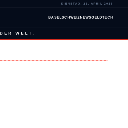
DIENSTAG, 21. APRIL 2026
BASEL
SCHWEIZ
NEWS
GELD
TECH
DER WELT.