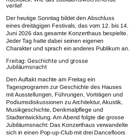
verlief
Der heutige Sonntag bildet den Abschluss
eines dreitägigen Festivals, das vom 12. bis 14.
Juni 2026 das gesamte Konzerthaus bespielte.
Jeder Tag hatte dabei seinen eigenen
Charakter und sprach ein anderes Publikum an.
Freitag: Geschichte und grosse
Jubiläumsnacht
Den Auftakt machte am Freitag ein
Tagesprogramm zur Geschichte des Hauses
mit Ausstellungen, Führungen, Vorträgen und
Podiumsdiskussionen zu Architektur, Akustik,
Musikgeschichte, Denkmalpflege und
Stadtentwicklung. Am Abend folgte die grosse
Jubiläumsnacht: Das Konzerthaus verwandelte
sich in einen Pop-up-Club mit drei Dancefloors