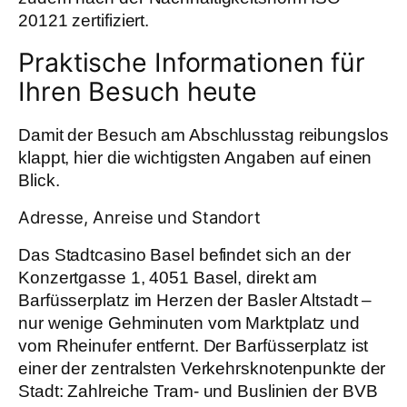
20121 zertifiziert.
Praktische Informationen für
Ihren Besuch heute
Damit der Besuch am Abschlusstag reibungslos
klappt, hier die wichtigsten Angaben auf einen
Blick.
Adresse, Anreise und Standort
Das Stadtcasino Basel befindet sich an der
Konzertgasse 1, 4051 Basel, direkt am
Barfüsserplatz im Herzen der Basler Altstadt –
nur wenige Gehminuten vom Marktplatz und
vom Rheinufer entfernt. Der Barfüsserplatz ist
einer der zentralsten Verkehrsknotenpunkte der
Stadt: Zahlreiche Tram- und Buslinien der BVB