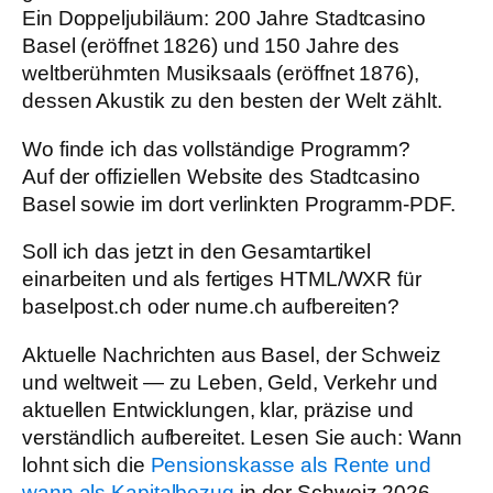
Ein Doppeljubiläum: 200 Jahre Stadtcasino
Basel (eröffnet 1826) und 150 Jahre des
weltberühmten Musiksaals (eröffnet 1876),
dessen Akustik zu den besten der Welt zählt.
Wo finde ich das vollständige Programm?
Auf der offiziellen Website des Stadtcasino
Basel sowie im dort verlinkten Programm-PDF.
Soll ich das jetzt in den Gesamtartikel
einarbeiten und als fertiges HTML/WXR für
baselpost.ch oder nume.ch aufbereiten?
Aktuelle Nachrichten aus Basel, der Schweiz
und weltweit — zu Leben, Geld, Verkehr und
aktuellen Entwicklungen, klar, präzise und
verständlich aufbereitet. Lesen Sie auch: Wann
lohnt sich die
Pensionskasse als Rente und
wann als Kapitalbezug
in der Schweiz 2026