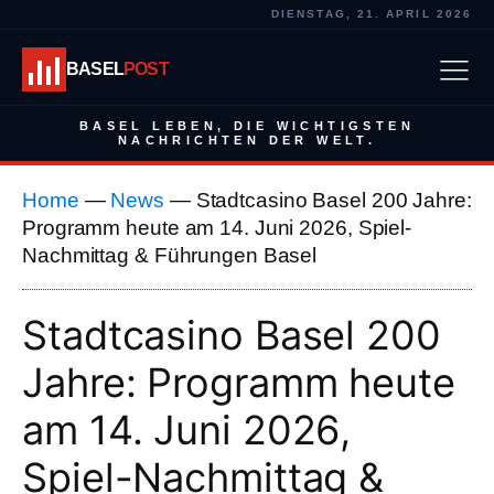
DIENSTAG, 21. APRIL 2026
BASEL
POST
BASEL LEBEN, DIE WICHTIGSTEN
NACHRICHTEN DER WELT.
Home
—
News
—
Stadtcasino Basel 200 Jahre:
Programm heute am 14. Juni 2026, Spiel-
Nachmittag & Führungen Basel
Stadtcasino Basel 200
Jahre: Programm heute
am 14. Juni 2026,
Spiel-Nachmittag &