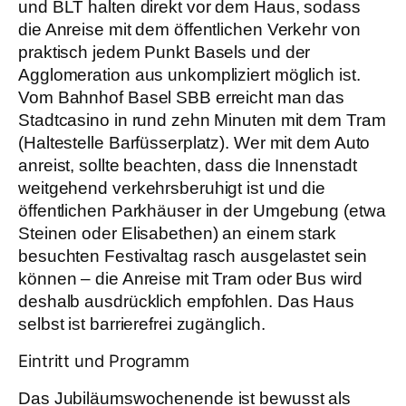
und BLT halten direkt vor dem Haus, sodass
die Anreise mit dem öffentlichen Verkehr von
praktisch jedem Punkt Basels und der
Agglomeration aus unkompliziert möglich ist.
Vom Bahnhof Basel SBB erreicht man das
Stadtcasino in rund zehn Minuten mit dem Tram
(Haltestelle Barfüsserplatz). Wer mit dem Auto
anreist, sollte beachten, dass die Innenstadt
weitgehend verkehrsberuhigt ist und die
öffentlichen Parkhäuser in der Umgebung (etwa
Steinen oder Elisabethen) an einem stark
besuchten Festivaltag rasch ausgelastet sein
können – die Anreise mit Tram oder Bus wird
deshalb ausdrücklich empfohlen. Das Haus
selbst ist barrierefrei zugänglich.
Eintritt und Programm
Das Jubiläumswochenende ist bewusst als