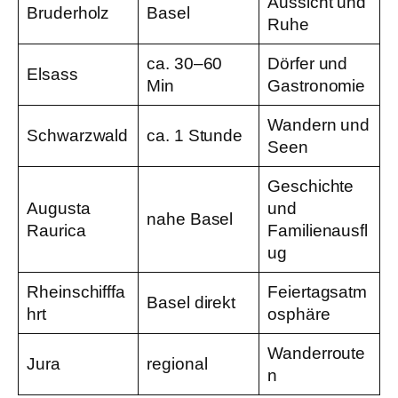
Aussicht und
Bruderholz
Basel
Ruhe
ca. 30–60
Dörfer und
Elsass
Min
Gastronomie
Wandern und
Schwarzwald
ca. 1 Stunde
Seen
Geschichte
Augusta
und
nahe Basel
Raurica
Familienausfl
ug
Rheinschifffa
Feiertagsatm
Basel direkt
hrt
osphäre
Wanderroute
Jura
regional
n