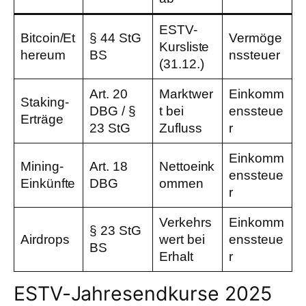
ESTV-
Bitcoin/Et
§ 44 StG
Vermöge
Kursliste
hereum
BS
nssteuer
(31.12.)
Art. 20
Marktwer
Einkomm
Staking-
DBG / §
t bei
enssteue
Erträge
23 StG
Zufluss
r
Einkomm
Mining-
Art. 18
Nettoeink
enssteue
Einkünfte
DBG
ommen
r
Verkehrs
Einkomm
§ 23 StG
Airdrops
wert bei
enssteue
BS
Erhalt
r
ESTV-Jahresendkurse 2025