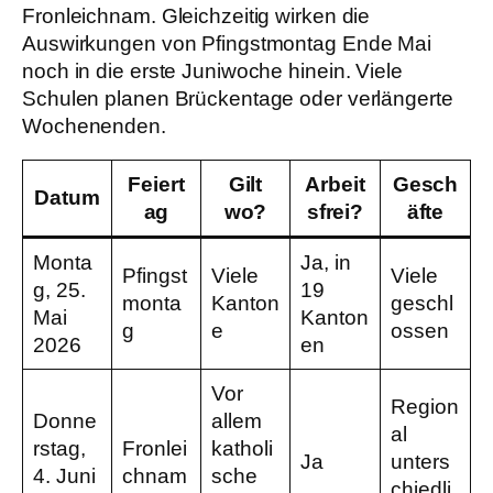
Fronleichnam. Gleichzeitig wirken die
Auswirkungen von Pfingstmontag Ende Mai
noch in die erste Juniwoche hinein. Viele
Schulen planen Brückentage oder verlängerte
Wochenenden.
Feiert
Gilt
Arbeit
Gesch
Datum
ag
wo?
sfrei?
äfte
Monta
Ja, in
Pfingst
Viele
Viele
g, 25.
19
monta
Kanton
geschl
Mai
Kanton
g
e
ossen
2026
en
Vor
Region
Donne
allem
al
rstag,
Fronlei
katholi
Ja
unters
4. Juni
chnam
sche
chiedli