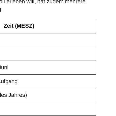
l erleben will, hat zudem mehrere
.
Zeit (MESZ)
Juni
Aufgang
des Jahres)