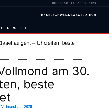
DIENSTAG, 21. APRIL 2026
BASEL
SCHWEIZ
NEWS
GELD
TECH
DER WELT.
asel aufgeht – Uhrzeiten, beste
Vollmond am 30.
iten, beste
et
|
Vollmond Juni 2026