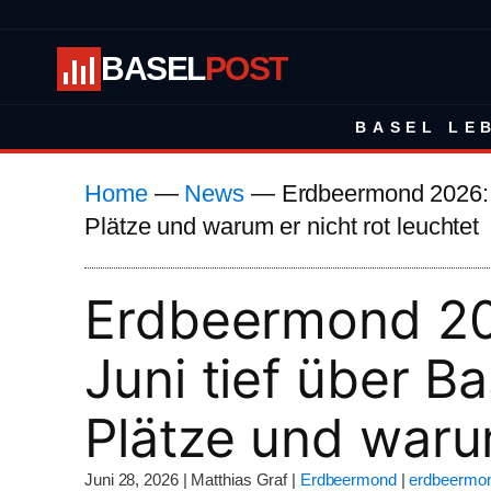
BASEL
POST
BASEL LE
Home
—
News
—
Erdbeermond 2026: W
Plätze und warum er nicht rot leuchtet
Erdbeermond 20
Juni tief über B
Plätze und warum
Juni 28, 2026
|
Matthias Graf
|
Erdbeermond
|
erdbeermo