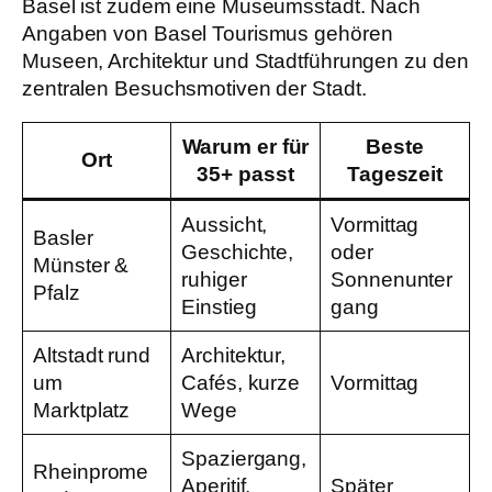
Basel ist zudem eine Museumsstadt. Nach
Angaben von Basel Tourismus gehören
Museen, Architektur und Stadtführungen zu den
zentralen Besuchsmotiven der Stadt.
Warum er für
Beste
Ort
35+ passt
Tageszeit
Aussicht,
Vormittag
Basler
Geschichte,
oder
Münster &
ruhiger
Sonnenunter
Pfalz
Einstieg
gang
Altstadt rund
Architektur,
um
Cafés, kurze
Vormittag
Marktplatz
Wege
Spaziergang,
Rheinprome
Aperitif,
Später