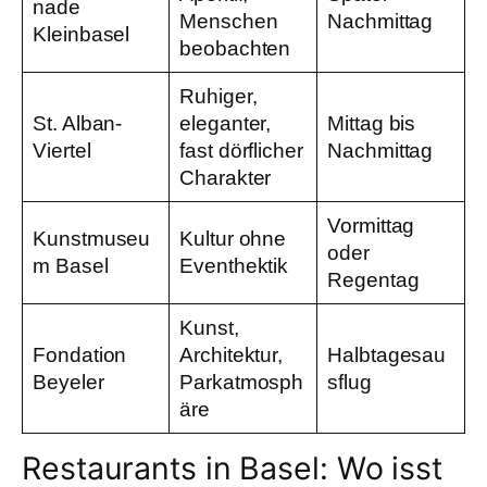
nade
Menschen
Nachmittag
Kleinbasel
beobachten
Ruhiger,
St. Alban-
eleganter,
Mittag bis
Viertel
fast dörflicher
Nachmittag
Charakter
Vormittag
Kunstmuseu
Kultur ohne
oder
m Basel
Eventhektik
Regentag
Kunst,
Fondation
Architektur,
Halbtagesau
Beyeler
Parkatmosph
sflug
äre
Restaurants in Basel: Wo isst