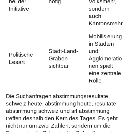
bei der
nötig
Volksmehr,
Initiative
sondern
auch
Kantonsmehr
Mobilisierung
in Städten
Stadt-Land-
und
Politische
Graben
Agglomeratio
Lesart
sichtbar
nen spielt
eine zentrale
Rolle
Die Suchanfragen abstimmungsresultate
schweiz heute, abstimmung heute, resultate
abstimmung schweiz und srf abstimmung
treffen deshalb den Kern des Tages. Es geht
nicht nur um zwei Zahlen, sondern um die