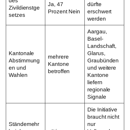
des
Ja, 47
dürfte
Zivildienstge
Prozent Nein
erschwert
setzes
werden
Aargau,
Basel-
Landschaft,
Kantonale
Glarus,
mehrere
Abstimmung
Graubünden
Kantone
en und
und weitere
betroffen
Wahlen
Kantone
liefern
regionale
Signale
Die Initiative
braucht nicht
Ständemehr
nur